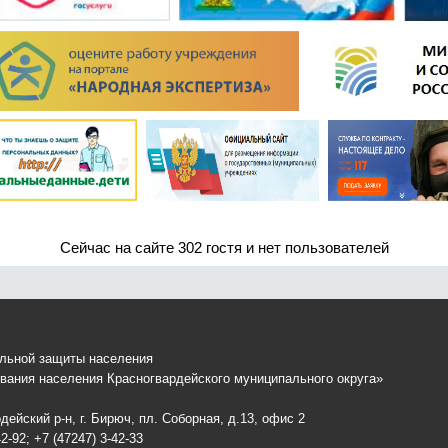
Сейчас на сайте 302 гостя и нет пользователей
альной защиты населения
вания населения Красногвардейского муниципального округа»
ейский р-н, г. Бирюч, пл. Соборная, д.13, офис 2
2-92; +7 (47247) 3-42-33