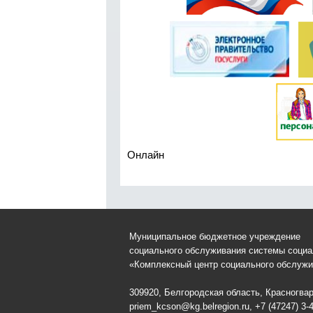
Онлайн
Муниципальное бюджетное учреждение
социального обслуживания системы соци
«Комплексный центр социального обслужи
309920, Белгородская область, Красногвард
priem_kcson@kg.belregion.ru, +7 (47247) 3-4