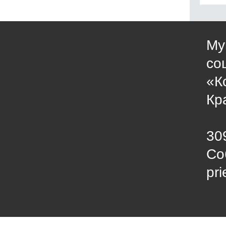
Му
со
«К
Кр
30
Со
pr