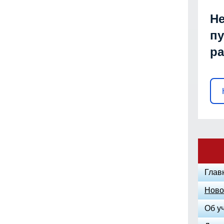
Не
пу
р
Глав
Ново
Об у