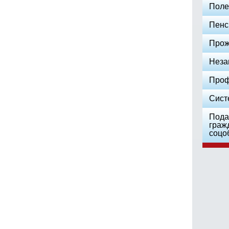
Поле
Пенс
Прож
Неза
Проф
Сист
Пода
граж
соцо