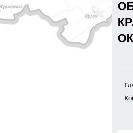
О
К
ОК
Гл
Ко