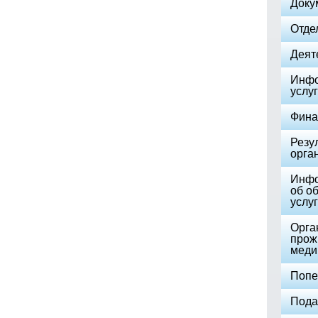
Доку
Отде
Деят
Инфо
услуг
Фина
Резу
орга
Инфо
об о
услуг
Орга
прож
меди
Попе
Пода