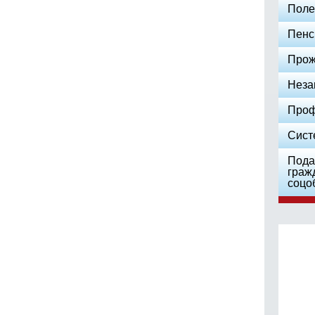
Поле
Пенс
Прож
Неза
Проф
Сист
Пода
граж
соцо