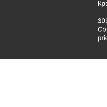
Кр
30
Со
pr