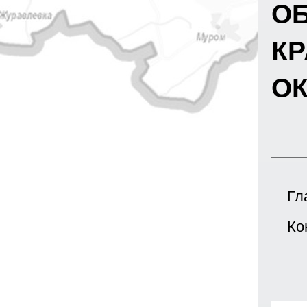
О
К
ОК
Гл
Ко