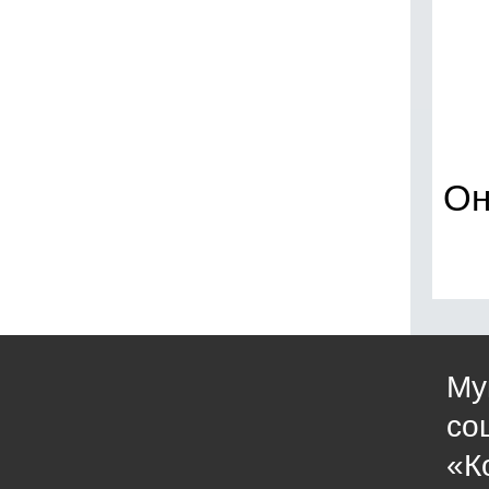
Он
Му
со
«К