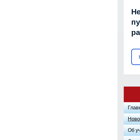
Не
пу
р
Глав
Ново
Об у