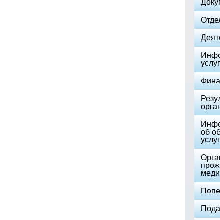
Доку
Отде
Деят
Инфо
услуг
Фина
Резу
орга
Инфо
об о
услуг
Орга
прож
меди
Попе
Пода