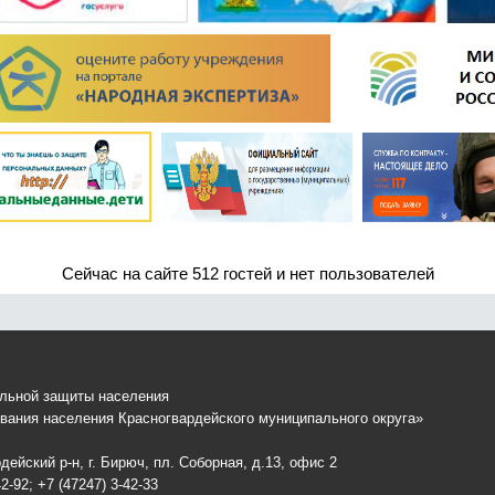
Сейчас на сайте 512 гостей и нет пользователей
альной защиты населения
вания населения Красногвардейского муниципального округа»
ейский р-н, г. Бирюч, пл. Соборная, д.13, офис 2
2-92; +7 (47247) 3-42-33