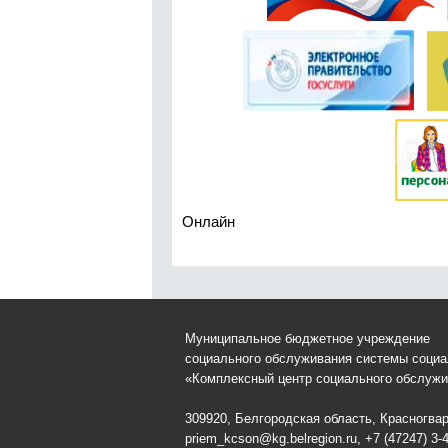
Онлайн
Муниципальное бюджетное учреждение
социального обслуживания системы соци
«Комплексный центр социального обслужи
309920, Белгородская область, Красногвард
priem_kcson@kg.belregion.ru, +7 (47247) 3-4