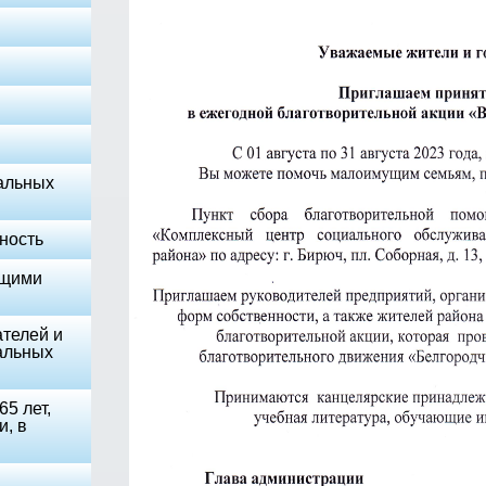
альных
ность
ющими
телей и
альных
5 лет,
и, в