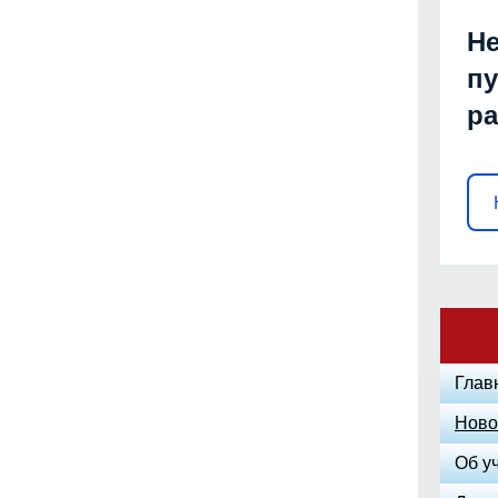
Не
пу
р
Глав
Ново
Об у