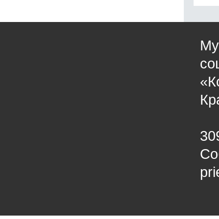
Му
со
«К
Кр
30
Со
pr