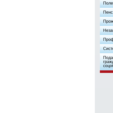
Поле
Пенс
Прож
Неза
Проф
Сист
Пода
граж
соцо