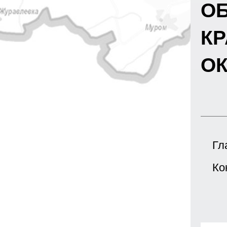
О
К
ОК
Гл
Ко