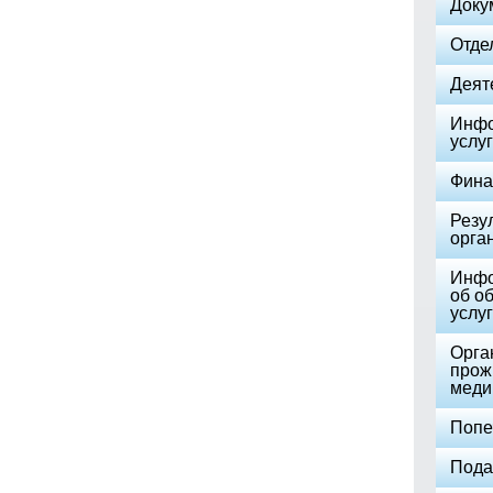
Доку
Отде
Деят
Инфо
услуг
Фина
Резу
орга
Инфо
об о
услуг
Орга
прож
меди
Попе
Пода