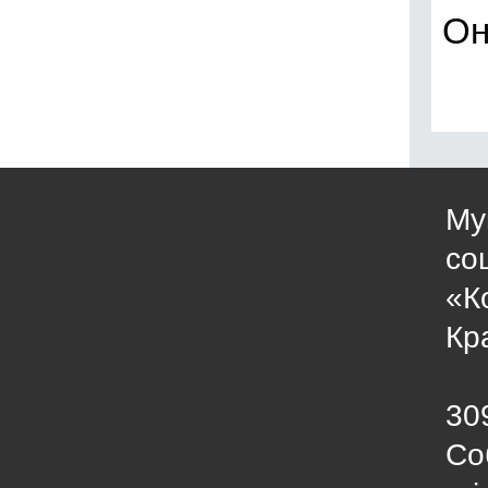
Он
Му
со
«К
Кр
30
Со