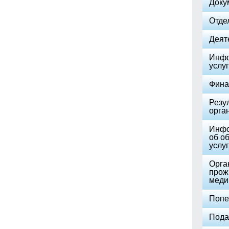
Доку
Отде
Деят
Инфо
услуг
Фина
Резу
орга
Инфо
об о
услуг
Орга
прож
меди
Попе
Пода