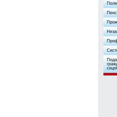
Поле
Пенс
Прож
Неза
Проф
Сист
Пода
граж
соцо