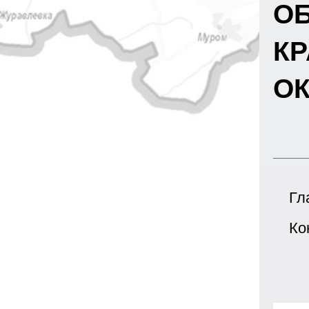
О
К
ОК
Гл
Ко