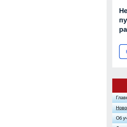
Не
пу
р
Глав
Ново
Об у