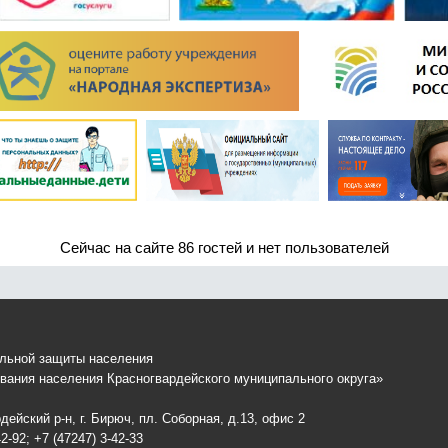
Сейчас на сайте 86 гостей и нет пользователей
альной защиты населения
вания населения Красногвардейского муниципального округа»
ейский р-н, г. Бирюч, пл. Соборная, д.13, офис 2
2-92; +7 (47247) 3-42-33