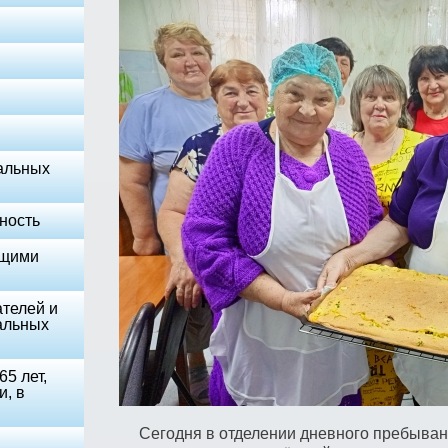
альных
ность
ющими
телей и
альных
5 лет,
и, в
Сегодня в отделении дневного пребывани