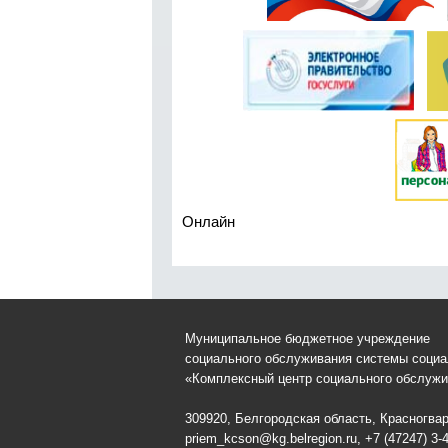
Онлайн
Муниципальное бюджетное учреждение
социального обслуживания системы соци
«Комплексный центр социального обслужи
309920, Белгородская область, Красногвард
priem_kcson@kg.belregion.ru, +7 (47247) 3-4