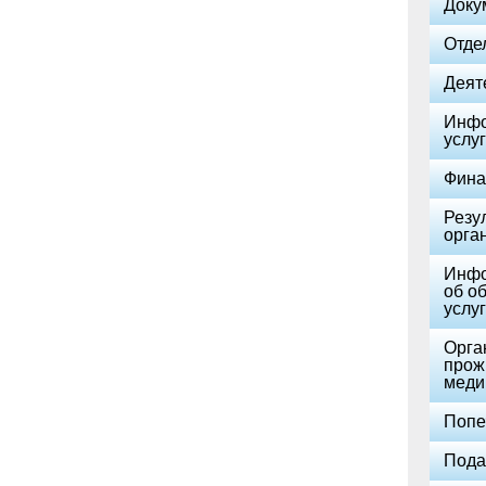
Доку
Отде
Деят
Инфо
услуг
Фина
Резу
орга
Инфо
об о
услуг
Орга
прож
меди
Попе
Пода