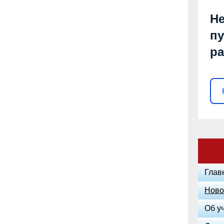
Не
пу
р
Глав
Ново
Об у