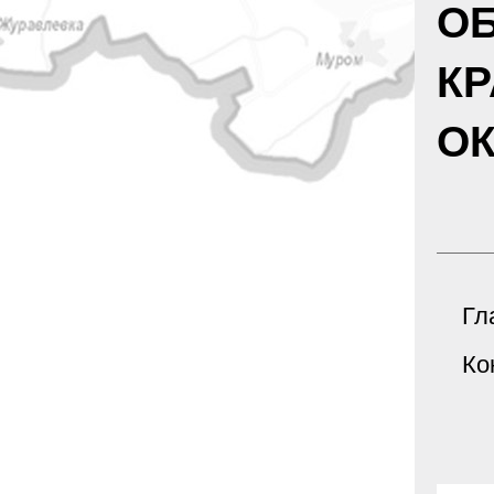
О
К
ОК
Гл
Ко