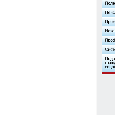
Поле
Пенс
Прож
Неза
Проф
Сист
Пода
граж
соцо